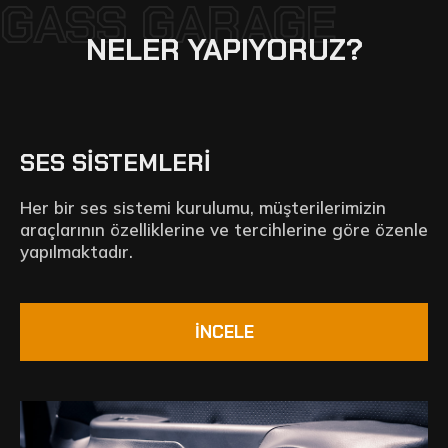
GASS GARAGE
NELER YAPIYORUZ?
SES SISTEMLERI
Her bir ses sistemi kurulumu, müşterilerimizin
araçlarının özelliklerine ve tercihlerine göre özenle
yapılmaktadır.
İNCELE